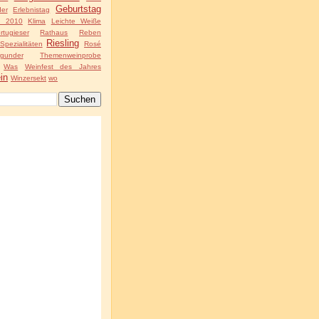
Geburtstag
der
Erlebnistag
g 2010
Klima
Leichte Weiße
rtugieser
Rathaus
Reben
Riesling
Spezialitäten
Rosé
rgunder
Themenweinprobe
Was
Weinfest des Jahres
in
Winzersekt
wo