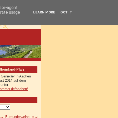
user-agent
erate usage
LEARN MORE
GOT IT
einland-Pfalz
r Genießer in Aachen
ust 2014 auf dem
 unter
sommer.de/aachen/
n
Burgunderweine
en
Cool