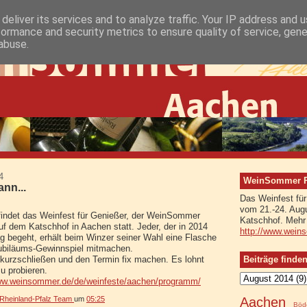
deliver its services and to analyze traffic. Your IP address and 
formance and security metrics to ensure quality of service, gen
abuse.
4
WeinSommer Rh
nn...
Das Weinfest fü
vom 21.-24. Aug
findet das Weinfest für Genießer, der WeinSommer
Katschhof. Mehr
f dem Katschhof in Aachen statt. Jeder, der in 2014
http://www.wein
g begeht, erhält beim Winzer seiner Wahl eine Flasche
ubiläums-Gewinnspiel mitmachen.
Beiträge finde
kurzschließen und den Termin fix machen. Es lohnt
u probieren.
www.weinsommer.de/de/weinfeste/aachen/programm/
Aachen
heinland-Pfalz Team
um
05:25
Böd