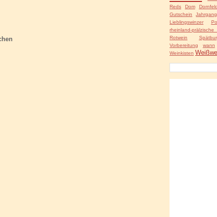
Reds
Dom
Dornfel
Gutschein
Jahrgan
Lieblingswinzer
Po
rheinland-prälzische 
Rotwein
Spätbu
chen
Vorbereitung
wann
Weißwe
Weinkisten