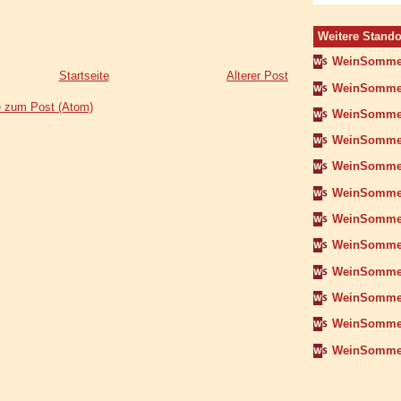
Weitere Stando
WeinSommer
Startseite
Älterer Post
WeinSommer
 zum Post (Atom)
WeinSomme
WeinSomme
WeinSommer
WeinSomme
WeinSommer
WeinSomme
WeinSommer
WeinSomme
WeinSomme
WeinSommer