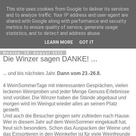
This site uses cookies from Google to deliver its services
and to analyze traffic. Your IP address and user-agent are
shared with Google along with performance and security
metrics to ensure quality of service, generate usage
statistics, and to detect and address abuse.
LEARN MORE
GOT IT
Montag, 29. August 2011
Die Winzer sagen DANKE! ...
... und bis nächstes Jahr.
Dann vom 23.-26.8.
4 WeinSommerTage mit interessanten Gesprächen, vielen
leckeren Weinproben und jeder Menge Genuss-Erlebnisse
sind vorüber. Die Winzer haben die Stände abgebaut und
morgen wird im Weingut wieder alles an seinen Platz
gestellt.
Und auch die Besucher gingen sehr zufrieden nach Hause.
Wer in diesem Jahr auf dem WeinSommer eingekauft hat,
freut sich besonders. Schon das Auspacken der Weine und
das Einsortieren in den Weinkeller ist für viele Weinfreunde